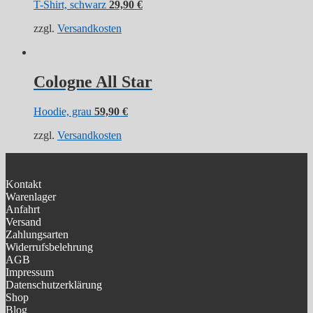
T-Shirt, schwarz
29,90
€
zzgl.
Versandkosten
Cologne All Star
Hoodie, grau
59,90
€
zzgl.
Versandkosten
Kontakt
Warenlager
Anfahrt
Versand
Zahlungsarten
Widerrufsbelehrung
AGB
Impressum
Datenschutzerklärung
Shop
Blog