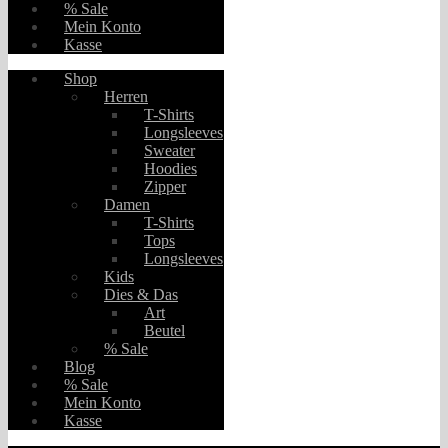
% Sale
Mein Konto
Kasse
Shop
Herren
T-Shirts
Longsleeves
Sweater
Hoodies
Zipper
Damen
T-Shirts
Tops
Longsleeves
Kids
Dies & Das
Art
Beutel
% Sale
Blog
% Sale
Mein Konto
Kasse