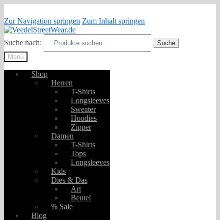
Zur Navigation springen
Zum Inhalt springen
Suche nach:
Suche
Menü
Shop
Herren
T-Shirts
Longsleeves
Sweater
Hoodies
Zipper
Damen
T-Shirts
Tops
Longsleeves
Kids
Dies & Das
Art
Beutel
% Sale
Blog