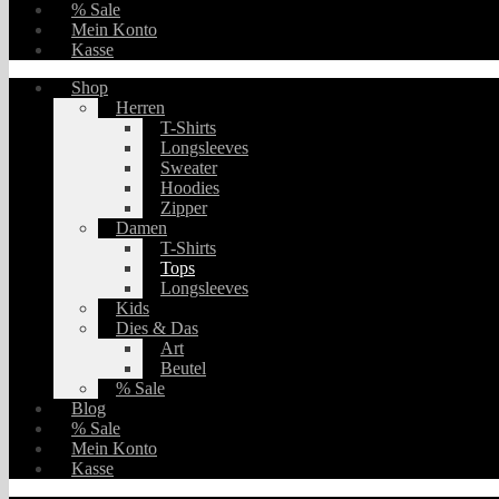
% Sale
Mein Konto
Kasse
Shop
Herren
T-Shirts
Longsleeves
Sweater
Hoodies
Zipper
Damen
T-Shirts
Tops
Longsleeves
Kids
Dies & Das
Art
Beutel
% Sale
Blog
% Sale
Mein Konto
Kasse