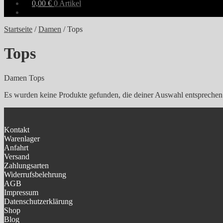
0,00
€
0 Artikel
Startseite
/
Damen
/
Tops
Tops
Damen Tops
Es wurden keine Produkte gefunden, die deiner Auswahl entsprechen
Kontakt
Warenlager
Anfahrt
Versand
Zahlungsarten
Widerrufsbelehrung
AGB
Impressum
Datenschutzerklärung
Shop
Blog