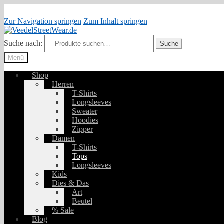
Zur Navigation springen
Zum Inhalt springen
Suche nach:
Suche
Menü
Shop
Herren
T-Shirts
Longsleeves
Sweater
Hoodies
Zipper
Damen
T-Shirts
Tops
Longsleeves
Kids
Dies & Das
Art
Beutel
% Sale
Blog