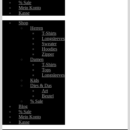
% Sale
Mein Konto
Kasse
Shop
Herren
T-Shirts
Longsleeves
Sweater
Hoodies
Zipper
Damen
T-Shirts
Tops
Longsleeves
Kids
Dies & Das
Art
Beutel
% Sale
Blog
% Sale
Mein Konto
Kasse