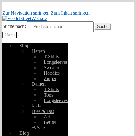
Zur Navigation springen
Zum Inhalt springen
Suche nach:
Suche
Menü
Shop
Herren
T-Shirts
Longsleeves
Sweater
Hoodies
Zipper
Damen
T-Shirts
Tops
Longsleeves
Kids
Dies & Das
Art
Beutel
% Sale
Blog