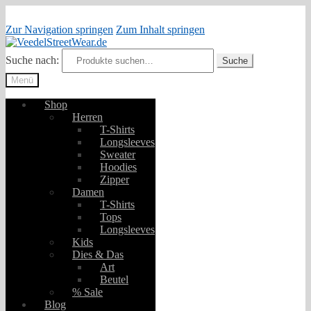
Zur Navigation springen
Zum Inhalt springen
Suche nach:
Suche
Menü
Shop
Herren
T-Shirts
Longsleeves
Sweater
Hoodies
Zipper
Damen
T-Shirts
Tops
Longsleeves
Kids
Dies & Das
Art
Beutel
% Sale
Blog