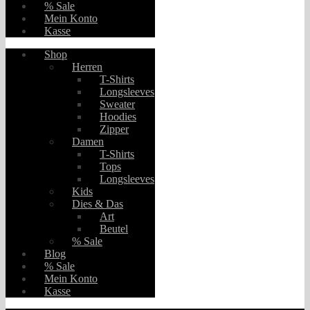
% Sale
Mein Konto
Kasse
Shop
Herren
T-Shirts
Longsleeves
Sweater
Hoodies
Zipper
Damen
T-Shirts
Tops
Longsleeves
Kids
Dies & Das
Art
Beutel
% Sale
Blog
% Sale
Mein Konto
Kasse